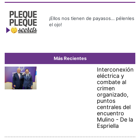
¡Ellos nos tienen de payasos… pélenles
el ojo!
Más Recientes
Interconexión
eléctrica y
combate al
crimen
organizado,
puntos
centrales del
encuentro
Mulino - De la
Espriella