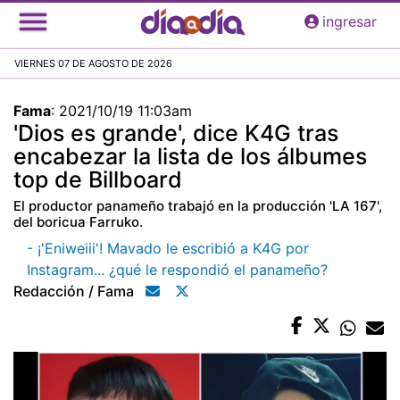
Pasar
ingresar
al
contenido
VIERNES 07 DE AGOSTO DE 2026
principal
Fama
:
2021/10/19 11:03am
'Dios es grande', dice K4G tras
encabezar la lista de los álbumes
top de Billboard
El productor panameño trabajó en la producción 'LA 167',
del boricua Farruko.
- ¡'Eniweiii'! Mavado le escribió a K4G por
Instagram... ¿qué le respondió el panameño?
Redacción / Fama