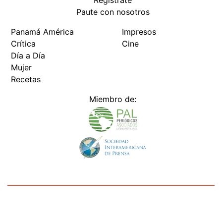
Regístrate
Paute con nosotros
Panamá América
Impresos
Crítica
Cine
Día a Día
Mujer
Recetas
Miembro de:
Todos los derechos reservados Editora Panamá América S.A. -
Ciudad de Panamá - Panamá 2026.
Prohibida su reproducción total o parcial, sin autorización escrita
de su titular