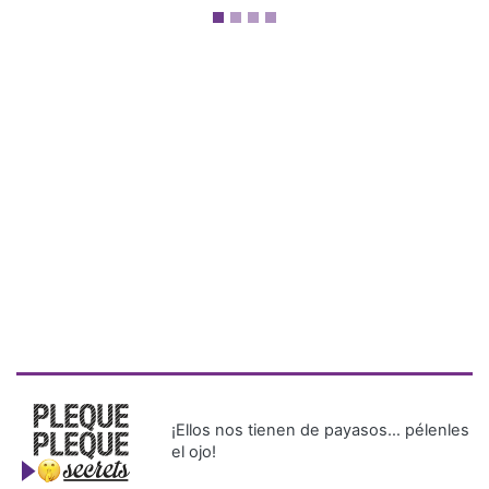
¡Ellos nos tienen de payasos… pélenles
el ojo!