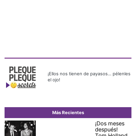
¡Ellos nos tienen de payasos… pélenles
el ojo!
Más Recientes
¡Dos meses
después!
Tom Holland