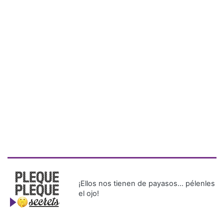
¡Ellos nos tienen de payasos… pélenles
el ojo!