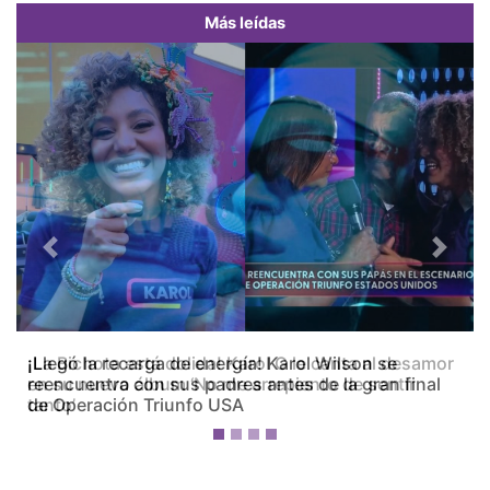
Más leídas
Previous
Next
¡La Bichota está dolida! Karol G le canta al desamor
en su nuevo álbum ‘No me arrepiento de sentir
tanto’