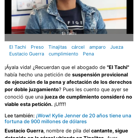
El Tachi
El Tachi
Preso
Tinajitas
cárcel
amparo
Jueza
Eustacio Guerra
cumplimiento
Pena
¡Áyala vida! ¿Recuerdan que el abogado de
"El Tachi"
había hecho una petición de
suspensión provicional
de ejecución de la pena y afectación de los derechos
por doble juzgamiento
? Pues les cuento que ayer se
conoció que una
jueza de cumplimiento consideró no
viable esta petición.
¡Ufff!
Lee también:
¡Wow! Kylie Jenner de 20 años tiene una
fortuna de 900 millones de dólares
Eustacio Guerra
, nombre de pila del
cantante, sigue
detenido en la cárcel ubicada en Tinajitas.
Ayer,