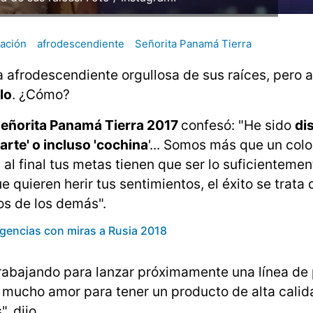
nación
afrodescendiente
Señorita Panamá Tierra
 afrodescendiente orgullosa de sus raíces, pero a
lo
. ¿Cómo?
Señorita Panamá Tierra 2017
confesó: "He sido
di
arte' o incluso 'cochina
'... Somos más que un col
 al final tus metas tienen que ser lo suficientemen
 quieren herir tus sentimientos, el éxito se trata 
os de los demás".
xigencias con miras a Rusia 2018
trabajando para lanzar próximamente una línea de
n mucho amor para tener un producto de alta calid
, dijo.