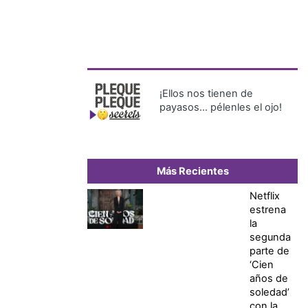
¡Ellos nos tienen de
payasos… pélenles el ojo!
Más Recientes
Netflix
estrena
la
segunda
parte de
‘Cien
años de
soledad’
con la