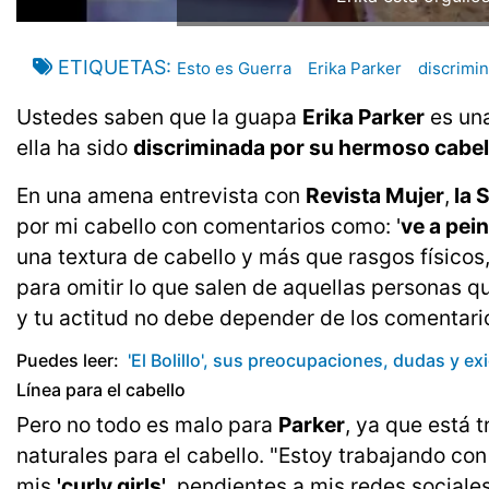
ETIQUETAS
Esto es Guerra
Erika Parker
discrimi
Ustedes saben que la guapa
Erika Parker
es una
ella ha sido
discriminada por su hermoso cabel
En una amena entrevista con
Revista Mujer
,
la 
por mi cabello con comentarios como: '
ve a pein
una textura de cabello y más que rasgos físicos,
para omitir lo que salen de aquellas personas que
y tu actitud no debe depender de los comentari
Puedes leer:
'El Bolillo', sus preocupaciones, dudas y e
Línea para el cabello
Pero no todo es malo para
Parker
, ya que está 
naturales para el cabello. "Estoy trabajando co
mis
'curly girls'
, pendientes a mis redes sociales"