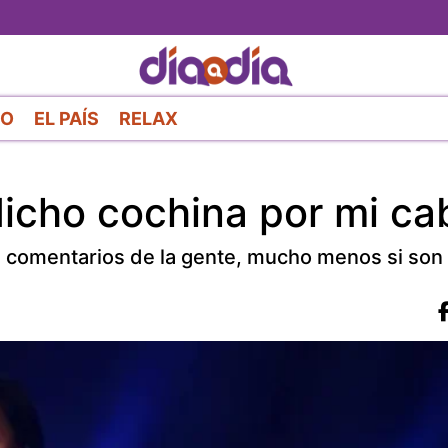
Pasar
al
contenido
principal
RO
EL PAÍS
RELAX
dicho cochina por mi cab
os comentarios de la gente, mucho menos si son