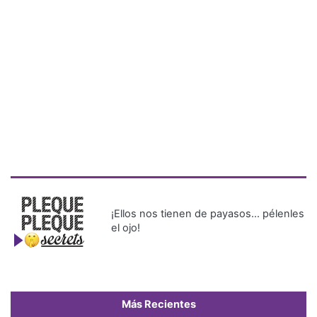
¡Ellos nos tienen de payasos… pélenles
el ojo!
Más Recientes