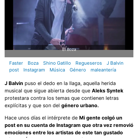
El Boza
Faster
Boza
Shino Gatillo
Regueseros
J Balvin
post
Instagram
Música
Género
maleantería
J Balvin
puso el dedo en la llaga, aquella herida
musical que sigue abierta desde que
Aleks Syntek
protestara contra los temas que contienen letras
explícitas y que son del
género urbano.
Hace unos días el intérprete de
Mi gente colgó un
post en su cuenta de Instagram que otra vez removió
emociones entre los artistas de este tan gustado