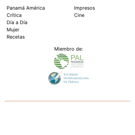
Panamá América
Impresos
Crítica
Cine
Día a Día
Mujer
Recetas
Miembro de:
Todos los derechos reservados Editora Panamá América S.A. -
Ciudad de Panamá - Panamá 2026.
Prohibida su reproducción total o parcial, sin autorización escrita
de su titular
×
Utilizamos cookies propias y de terceros para mejorar
nuestros servicios y mostrarles publicidad relacionada