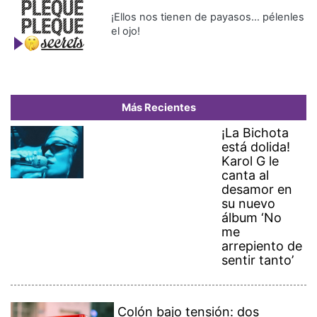
¡Ellos nos tienen de payasos… pélenles
el ojo!
Más Recientes
¡La Bichota
está dolida!
Karol G le
canta al
desamor en
su nuevo
álbum ‘No
me
arrepiento de
sentir tanto’
Colón bajo tensión: dos