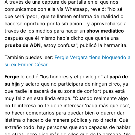
A través de una captura de pantalla en el que nos
comunicamos con ella vía Whatsaap, reveló: "No sé
qué será 'peor', que te llamen enferma de realidad o
hacerse oportuno por la situación... y aprovecharse a
través de los medios para hacer un
show mediático
después que él mismo había dicho que quería una
prueba de ADN
, estoy confusa", publicó la hermanita.
También puedes leer:
Fergie Vergara tiene bloqueado a
su ex Ember César
Fergie
le cedió "los honores y el privilegio" al
papá de
su hija
y aclaró que no participará de ningún circo, ya
que nadie la sacará de su zona de confort pues está
muy feliz en esta linda etapa. "Cuando realmente algo
no te interesa no te debe interesar 'nada más que eso',
no hacer comentarios para quedar bien o querer dar
lástima o hacerlo de manera pública y no directa. Qué
extraño todo, hay personas que son capaces de hablar
de otros, pero dice más de ellos que de la persona. Me