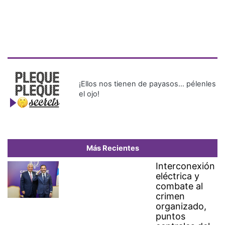
¡Ellos nos tienen de payasos… pélenles
el ojo!
Más Recientes
Interconexión
eléctrica y
combate al
crimen
organizado,
puntos
centrales del