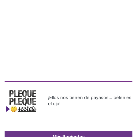
¡Ellos nos tienen de payasos… pélenles
el ojo!
Más Recientes