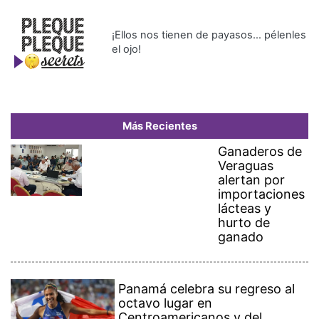
¡Ellos nos tienen de payasos… pélenles
el ojo!
Más Recientes
Ganaderos de
Veraguas
alertan por
importaciones
lácteas y
hurto de
ganado
Panamá celebra su regreso al
octavo lugar en
Centroamericanos y del