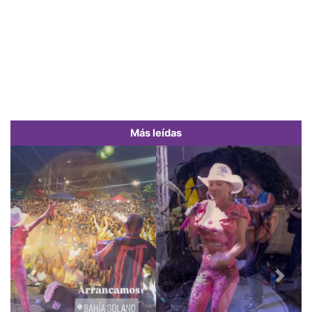
Más leídas
Previous
Next