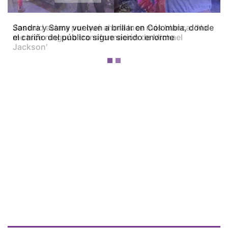
Josenid aclara por qué ahora luce más blanca: 'No
me hice ninguna transformación de Michael
Jackson'