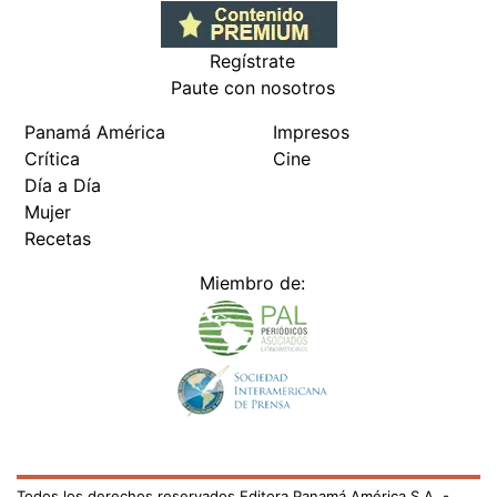
Regístrate
Paute con nosotros
Panamá América
Impresos
Crítica
Cine
Día a Día
Mujer
Recetas
Miembro de:
Todos los derechos reservados Editora Panamá América S.A. -