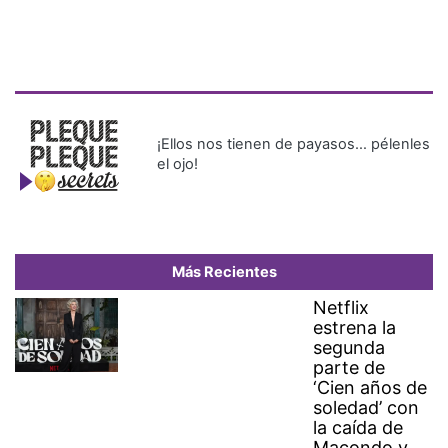
¡Ellos nos tienen de payasos… pélenles
el ojo!
Más Recientes
Netflix
estrena la
segunda
parte de
‘Cien años de
soledad’ con
la caída de
Macondo y