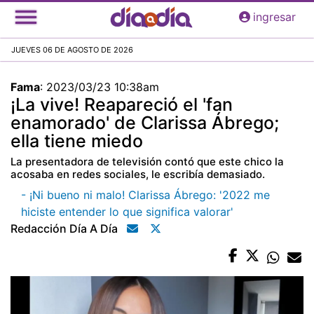
Pasar
ingresar
al
contenido
JUEVES 06 DE AGOSTO DE 2026
principal
Fama
:
2023/03/23 10:38am
¡La vive! Reapareció el 'fan
enamorado' de Clarissa Ábrego;
ella tiene miedo
La presentadora de televisión contó que este chico la
acosaba en redes sociales, le escribía demasiado.
- ¡Ni bueno ni malo! Clarissa Ábrego: '2022 me
hiciste entender lo que significa valorar'
Redacción Día A Día