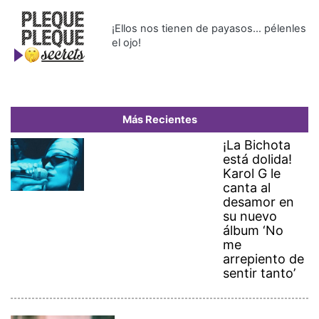
¡Ellos nos tienen de payasos… pélenles
el ojo!
Más Recientes
¡La Bichota
está dolida!
Karol G le
canta al
desamor en
su nuevo
álbum ‘No
me
arrepiento de
sentir tanto’