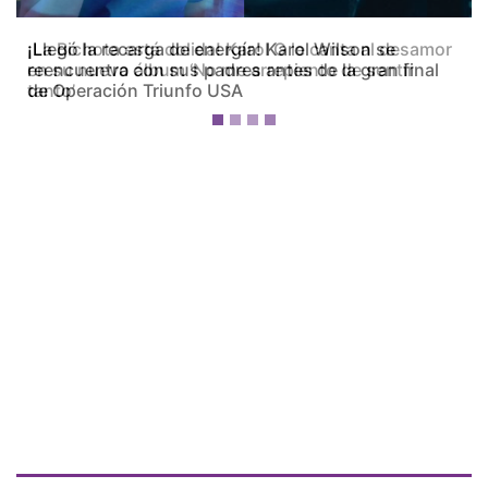
¡La Bichota está dolida! Karol G le canta al desamor
en su nuevo álbum ‘No me arrepiento de sentir
tanto’