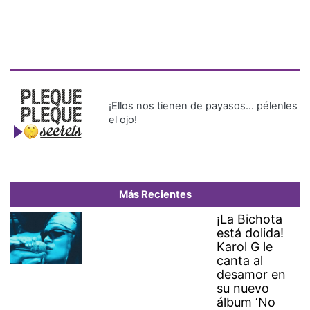
¡Ellos nos tienen de payasos… pélenles
el ojo!
Más Recientes
¡La Bichota
está dolida!
Karol G le
canta al
desamor en
su nuevo
álbum ‘No