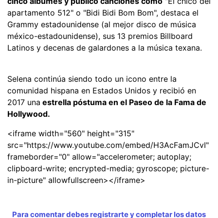
cinco álbumes y publicó canciones como
"El chico del
apartamento 512" o "Bidi Bidi Bom Bom", destaca el
Grammy estadounidense (al mejor disco de música
méxico-estadounidense), sus 13 premios Billboard
Latinos y decenas de galardones a la música texana.
Selena continúa siendo todo un icono entre la
comunidad hispana en Estados Unidos y recibió en
2017 una
estrella póstuma en el Paseo de la Fama de
Hollywood.
<iframe width="560" height="315"
src="https://www.youtube.com/embed/H3AcFamJCvI"
frameborder="0" allow="accelerometer; autoplay;
clipboard-write; encrypted-media; gyroscope; picture-
in-picture" allowfullscreen></iframe>
Para comentar debes registrarte y completar los datos