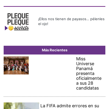
¡Ellos nos tienen de payasos… pélenles
el ojo!
Más Recientes
Miss
Universe
Panamá
presenta
oficialmente
a sus 28
candidatas
La FIFA admite errores en su