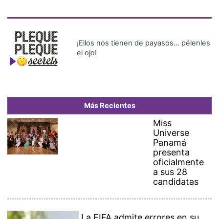
¡Ellos nos tienen de payasos… pélenles
el ojo!
Más Recientes
Miss
Universe
Panamá
presenta
oficialmente
a sus 28
candidatas
La FIFA admite errores en su