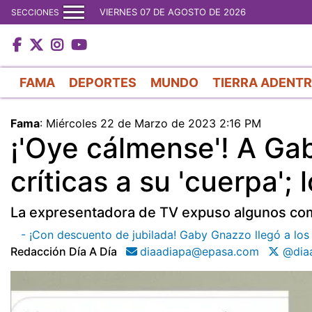
VIERNES 07 DE AGOSTO DE 2026
SECCIONES
FAMA
DEPORTES
MUNDO
TIERRA ADENT
Fama
:
Miércoles 22 de Marzo de 2023 2:16 PM
¡'Oye cálmense'! A Gab
críticas a su 'cuerpa'; 
La expresentadora de TV expuso algunos com
- ¡Con descuento de jubilada! Gaby Gnazzo llegó a los
Redacción Día A Día
diaadiapa@epasa.com
@diaa