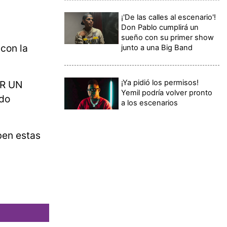
¡'De las calles al escenario'!
Don Pablo cumplirá un
sueño con su primer show
 con la
junto a una Big Band
¡Ya pidió los permisos!
ER UN
Yemil podría volver pronto
ado
a los escenarios
ben estas