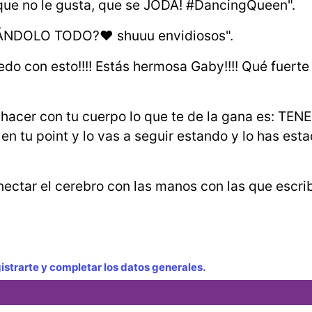
al que no le gusta, que se JODA! #DancingQueen".
A DÁNDOLO TODO?❤️ shuuu envidiosos".
do con esto!!!! Estás hermosa Gaby!!!! Qué fuerte
 hacer con tu cuerpo lo que te de la gana es: TEN
s en tu point y lo vas a seguir estando y lo has est
nectar el cerebro con las manos con las que escri
strarte y completar los datos generales.