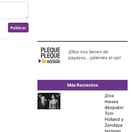
¡Ellos nos tienen de
payasos… pélenles el ojo!
Más Recientes
¡Dos
meses
después!
Tom
Holland y
Zendaya
festejan