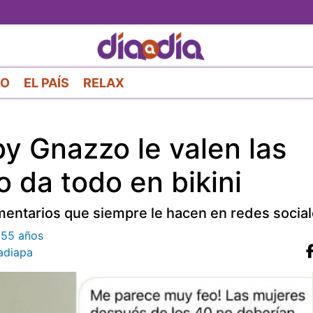
Pasar
al
contenido
principal
RO
EL PAÍS
RELAX
y Gnazzo le valen las
lo da todo en bikini
entarios que siempre le hacen en redes social
 55 años
diapa