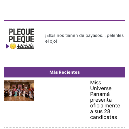
¡Ellos nos tienen de payasos… pélenles
el ojo!
Más Recientes
Miss
Universe
Panamá
presenta
oficialmente
a sus 28
candidatas