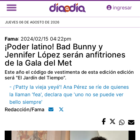
Pasar
ingresar
al
contenido
JUEVES 06 DE AGOSTO DE 2026
principal
Fama
:
2024/02/15 04:22pm
¡Poder latino! Bad Bunny y
Jennifer López serán anfitriones
de la Gala del Met
Este año el código de vestimenta de esta edición edición
será "El Jardín del Tiempo".
- ¡'Patty la vieja yeyé'! Ana Pérez se ríe de quienes
la llaman 'fea', declara que 'uno no se puede ver
bello siempre'
Redacción/fama