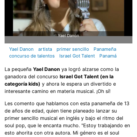
Yael Danon
Yael Danon
artista
primer sencillo
Panameña
concurso de talentos
Israel Got Talent
Panamá
La pequeña
Yael Danon
ya logró alzarse como la
ganadora del concurso
Israel Got Talent (en la
categoría kids)
y ahora le espera un divertido e
interesante camino en materia musical. ¡Oh sí!
Les comento que hablamos con esta panameña de 13
de años de edad, quien tiene planeado lanzar su
primer sencillo musical en inglés y bajo el ritmo del
soul pop, que le encanta mucho. "Estoy trabajando en
esto ahorita con otra autora. Mi género es el soul