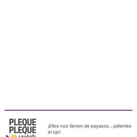
¡Ellos nos tienen de payasos… pélenles
el ojo!