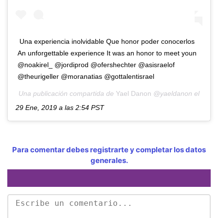
Una experiencia inolvidable Que honor poder conocerlos
An unforgettable experience It was an honor to meet youn
@noakirel_ @jordiprod @ofershechter @asisraelof
@theurigeller @moranatias @gottalentisrael
Una publicación compartida de
Yael Danon
@yaeldanon el
29 Ene, 2019 a las 2:54 PST
Para comentar debes registrarte y completar los datos
generales.