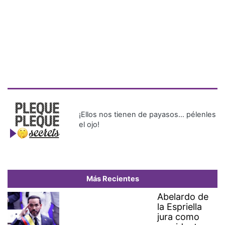
¡Ellos nos tienen de payasos… pélenles
el ojo!
Más Recientes
Abelardo de
la Espriella
jura como