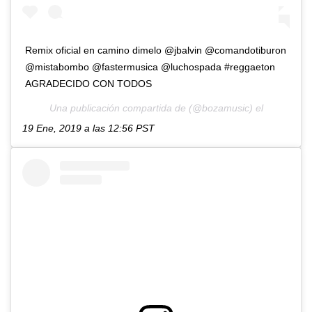
Remix oficial en camino dimelo @jbalvin @comandotiburon
@mistabombo @fastermusica @luchospada #reggaeton
AGRADECIDO CON TODOS
Una publicación compartida de (@bozamusic) el
19 Ene, 2019 a las 12:56 PST