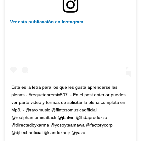
Ver esta publicación en Instagram
Esta es la letra para los que les gusta aprenderse las
plenas - #reguetonremix507. - En el post anterior puedes
ver parte video y formas de solicitar la plena completa en
Mp3. - @rayxmusic @flintosomusicaofficial
@realphantominattack @jbalvin @lhdaproduzza
@directedbykarma @yosoyteamawa @factorycorp
@djflechaoficial @sandokanjr @yazo._