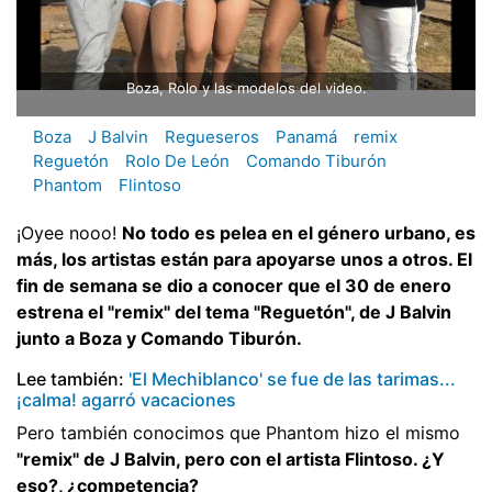
Boza, Rolo y las modelos del video.
Boza
J Balvin
Regueseros
Panamá
remix
Reguetón
Rolo De León
Comando Tiburón
Phantom
Flintoso
¡Oyee nooo!
No todo es pelea en el género urbano, es
más, los artistas están para apoyarse unos a otros. El
fin de semana se dio a conocer que el 30 de enero
estrena el "remix" del tema "Reguetón", de J Balvin
junto a Boza y Comando Tiburón.
Lee también:
'El Mechiblanco' se fue de las tarimas...
¡calma! agarró vacaciones
Pero también conocimos que Phantom hizo el mismo
"remix" de J Balvin, pero con el artista Flintoso. ¿Y
eso?, ¿competencia?