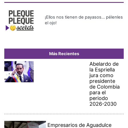
¡Ellos nos tienen de payasos… pélenles
el ojo!
Más Recientes
Abelardo de
la Espriella
jura como
presidente
de Colombia
para el
periodo
2026-2030
Empresarios de Aguadulce