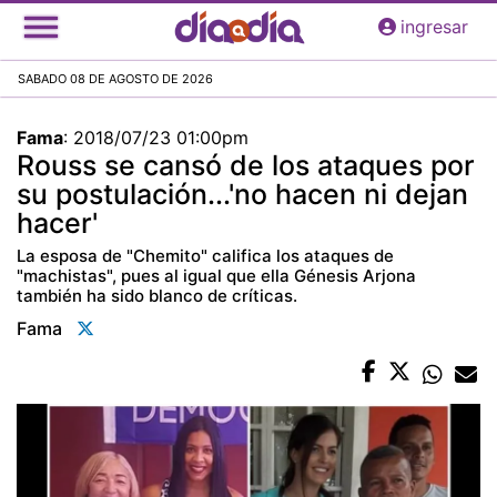
Pasar
ingresar
al
contenido
SABADO 08 DE AGOSTO DE 2026
principal
Fama
:
2018/07/23 01:00pm
Rouss se cansó de los ataques por
su postulación...'no hacen ni dejan
hacer'
La esposa de "Chemito" califica los ataques de
"machistas", pues al igual que ella Génesis Arjona
también ha sido blanco de críticas.
Fama