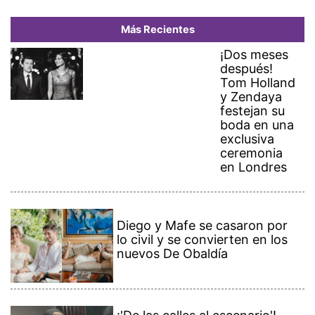
Más Recientes
¡Dos meses
después!
Tom Holland
y Zendaya
festejan su
boda en una
exclusiva
ceremonia
en Londres
Diego y Mafe se casaron por
lo civil y se convierten en los
nuevos De Obaldía