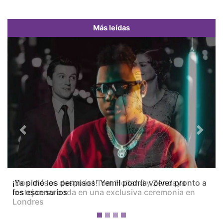
Más leídas
Previous
Next
¡Dos meses después! Tom Holland y Zendaya
festejan su boda en una exclusiva ceremonia en
Londres