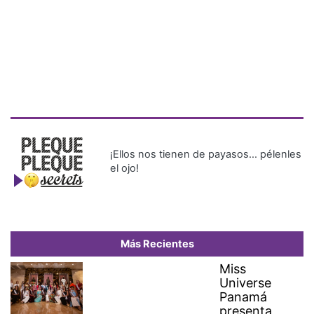
¡Ellos nos tienen de payasos… pélenles
el ojo!
Más Recientes
Miss
Universe
Panamá
presenta