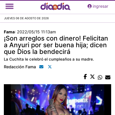
Pasar
ingresar
al
contenido
JUEVES 06 DE AGOSTO DE 2026
principal
Fama
:
2022/05/15 11:13am
¡Son arreglos con dinero! Felicitan
a Anyuri por ser buena hija; dicen
que Dios la bendecirá
La Cuchita le celebró el cumpleaños a su madre.
Redacción Fama