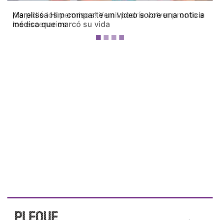
¡Ya pidió los permisos! Yemil podría volver pronto a
los escenarios