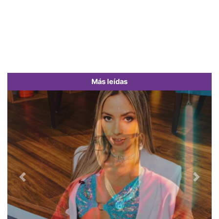
Más leídas
Previous
Next