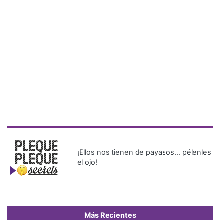
¡Ellos nos tienen de payasos… pélenles
el ojo!
Más Recientes