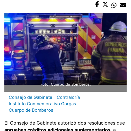
Foto: Cuerpo de Bomberos.
Consejo de Gabinete
Contraloría
Instituto Conmemorativo Gorgas
Cuerpo de Bomberos
El Consejo de Gabinete autorizó dos resoluciones que
aprueban créditos adicionales suplementarios
, a