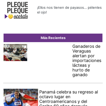
¡Ellos nos tienen de payasos… pélenles
el ojo!
Más Recientes
Ganaderos de
Veraguas
alertan por
importaciones
lácteas y
hurto de
ganado
Panamá celebra su regreso al
octavo lugar en
Centroamericanos y del