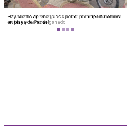
Ganaderos de Veraguas alertan por importaciones
lácteas y hurto de ganado