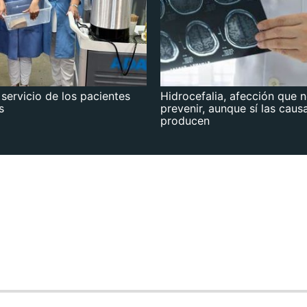
 servicio de los pacientes
Hidrocefalia, afección que 
s
prevenir, aunque sí las caus
producen