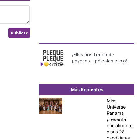
¡Ellos nos tienen de
payasos… pélenles el ojo!
Más Recientes
Miss
Universe
Panamá
presenta
oficialmente
a sus 28
candidatas