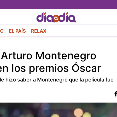
Pasar
al
contenido
principal
RO
EL PAÍS
RELAX
 Arturo Montenegro
n los premios Óscar
e hizo saber a Montenegro que la película fue