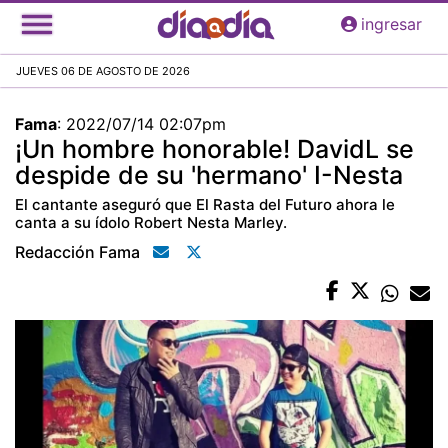
Pasar
ingresar
al
contenido
JUEVES 06 DE AGOSTO DE 2026
principal
Fama
:
2022/07/14 02:07pm
¡Un hombre honorable! DavidL se
despide de su 'hermano' I-Nesta
El cantante aseguró que El Rasta del Futuro ahora le
canta a su ídolo Robert Nesta Marley.
Redacción Fama