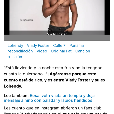
Vlady Foster
Lohendy
Vlady Foster
Calle 7
Panamá
reconciliación
Video
Original Fat
Canción
relación
"Está lloviendo y la noche está fría y no la tengooo,
cuanto la quieroooo...
" ¡Agárrense porque este
cuento está de rico, y es entre Vlady Foster y su ex
Lohendy.
Lee también:
Rosa Iveth visita un templo y deja
mensaje a niño con paladar y labios hendidos
Les cuento que en Instagram abrieron un fans club
llamado
Vladyylohendy, en el que solo hay un par de