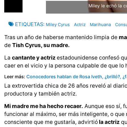
Miley le echó la c
ETIQUETAS
Miley Cyrus
Actriz
Marihuana
Cons
Tras un año de haberse mantenido limpia de
ma
de
Tish Cyrus, su madre.
La
cantante y actriz
estadounidense confesó que
caer en el vicio y la persona culpable de que lo
Leer más:
Conocedores hablan de Rosa Iveth, ¿brilló?, ¿fa
La extrovertida chica de 26 años reveló al diari
productora y también actriz.
Mi madre me ha hecho recaer.
Aunque eso sí, f
funcionar al máximo, ser más inteligente, o que
consciente que me gustaría, advirtió
la actriz
qu