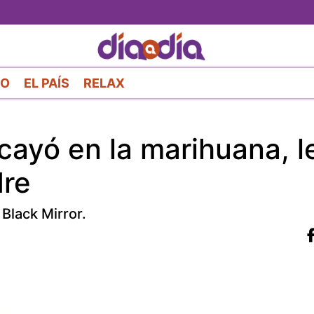
Pasar
al
contenido
principal
RO
EL PAÍS
RELAX
cayó en la marihuana, l
dre
 Black Mirror.