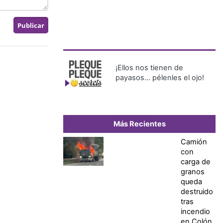
¡Ellos nos tienen de
payasos… pélenles el ojo!
Más Recientes
Camión
con
carga de
granos
queda
destruido
tras
incendio
en Colón