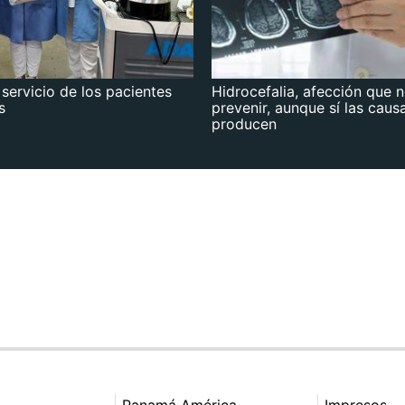
 servicio de los pacientes
Hidrocefalia, afección que 
s
prevenir, aunque sí las caus
producen