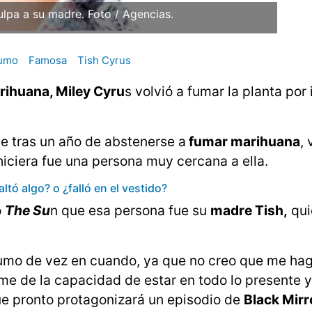
ulpa a su madre. Foto / Agencias.
umo
Famosa
Tish Cyrus
rihuana, Miley Cyru
s volvió a fumar la planta por 
 tras un año de abstenerse a
fumar marihuana
, 
 hiciera fue una persona muy cercana a ella.
ltó algo? o ¿falló en el vestido?
o
The Su
n que esa persona fue su
madre Tish,
qui
umo de vez en cuando, ya que no creo que me ha
 me de la capacidad de estar en todo lo presente y
e pronto protagonizará un episodio de
Black Mirr