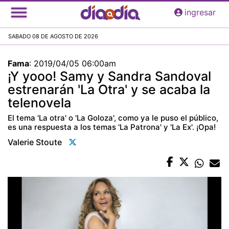
Pasar
ingresar
al
contenido
SABADO 08 DE AGOSTO DE 2026
principal
Fama
:
2019/04/05 06:00am
¡Y yooo! Samy y Sandra Sandoval
estrenarán 'La Otra' y se acaba la
telenovela
El tema 'La otra' o 'La Goloza', como ya le puso el público,
es una respuesta a los temas 'La Patrona' y 'La Ex'. ¡Opa!
Valerie Stoute