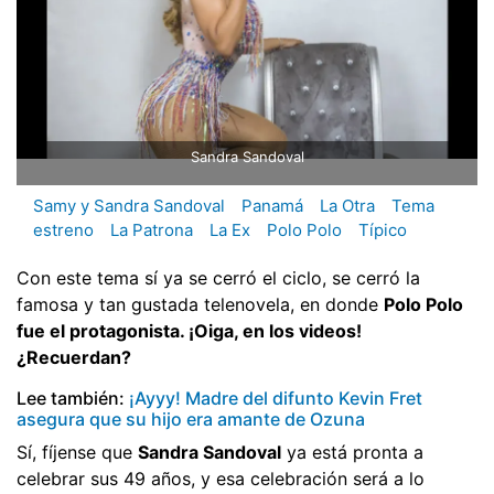
Sandra Sandoval
Samy y Sandra Sandoval
Panamá
La Otra
Tema
estreno
La Patrona
La Ex
Polo Polo
Típico
Con este tema sí ya se cerró el ciclo, se cerró la
famosa y tan gustada telenovela, en donde
Polo Polo
fue el protagonista. ¡Oiga, en los videos!
¿Recuerdan?
Lee también:
¡Ayyy! Madre del difunto Kevin Fret
asegura que su hijo era amante de Ozuna
Sí, fíjense que
Sandra Sandoval
ya está pronta a
celebrar sus 49 años, y esa celebración será a lo