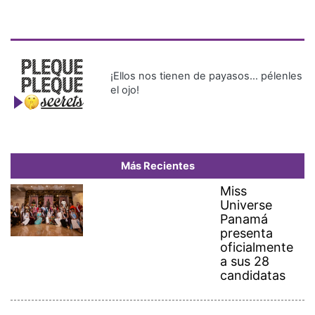
¡Ellos nos tienen de payasos… pélenles
el ojo!
Más Recientes
Miss
Universe
Panamá
presenta
oficialmente
a sus 28
candidatas