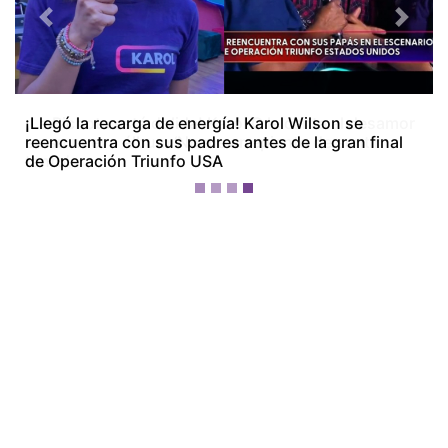
Previous
Next
¡La Bichota está dolida! Karol G le canta al desamor
en su nuevo álbum ‘No me arrepiento de sentir
tanto’