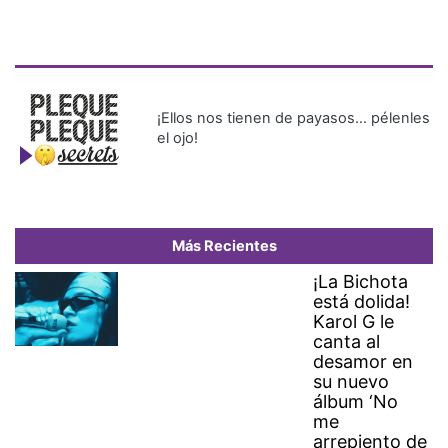
¡Ellos nos tienen de payasos… pélenles
el ojo!
Más Recientes
¡La Bichota
está dolida!
Karol G le
canta al
desamor en
su nuevo
álbum ‘No
me
arrepiento de