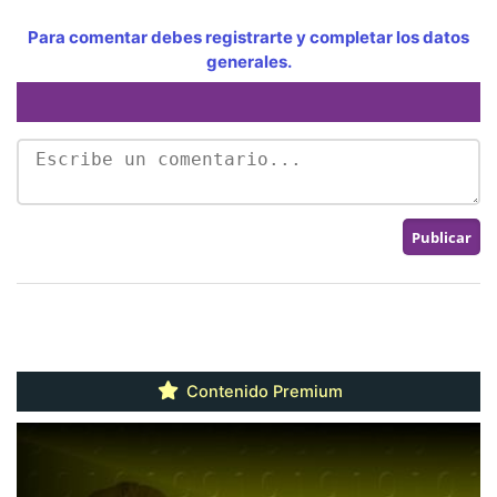
Para comentar debes registrarte y completar los datos
generales.
Contenido Premium