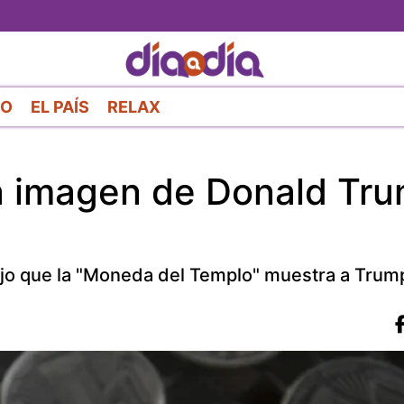
Pasar
al
contenido
principal
RO
EL PAÍS
RELAX
 imagen de Donald Tr
ijo que la "Moneda del Templo" muestra a Trum