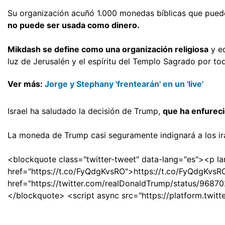
Su organización acuñó 1.000 monedas bíblicas que pue
no puede ser usada como dinero.
Mikdash se define como una organización religiosa
y ed
luz de Jerusalén y el espíritu del Templo Sagrado por t
Ver más:
Jorge y Stephany 'frentearán' en un 'live'
Israel ha saludado la decisión de Trump,
que ha enfureci
La moneda de Trump casi seguramente indignará a los ir
<blockquote class="twitter-tweet" data-lang="es"><p lan
href="https://t.co/FyQdgKvsRO">https://t.co/FyQdgKv
href="https://twitter.com/realDonaldTrump/status/96
</blockquote> <script async src="https://platform.twitt