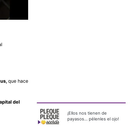
l
rus,
que hace
pital del
¡Ellos nos tienen de
payasos… pélenles el ojo!