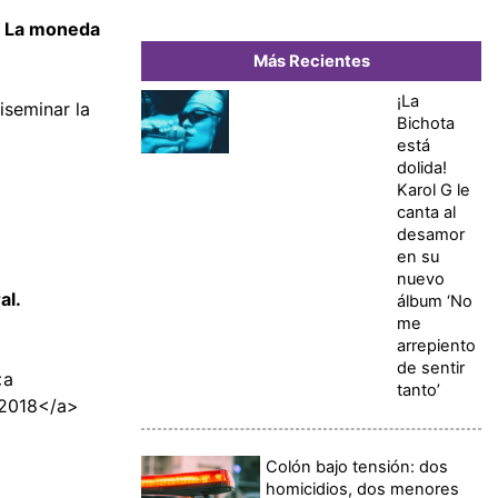
.
La moneda
Más Recientes
¡La
iseminar la
Bichota
está
dolida!
Karol G le
canta al
desamor
en su
nuevo
al.
álbum ‘No
me
arrepiento
de sentir
<a
tanto’
 2018</a>
Colón bajo tensión: dos
homicidios, dos menores