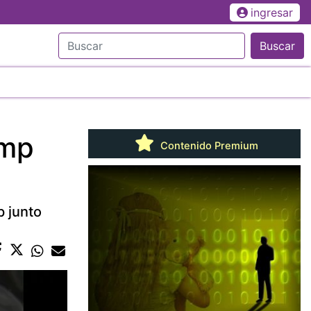
ingresar
Buscar
ump
Contenido Premium
p junto