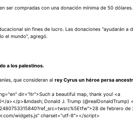
den ser compradas con una donación mínima de 50 dólares
ucacional sin fines de lucro. Las donaciones "ayudarán a d
odo el mundo", agregó.
do a los palestinos.
aníes, que consideran al
rey Cyrus un héroe persa ancestr
g="en" dir="ltr">Such a beautiful map, thank you! <a
sRO</a></p>&mdash; Donald J. Trump (@realDonaldTrump) 
8702480753315840?ref_src=twsrc%5Etfw">28 de febrero de
er.com/widgets.js" charset="utf-8"></script>