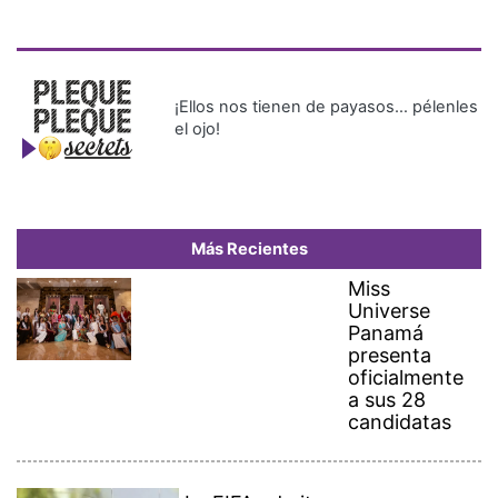
¡Ellos nos tienen de payasos… pélenles
el ojo!
Más Recientes
Miss
Universe
Panamá
presenta
oficialmente
a sus 28
candidatas