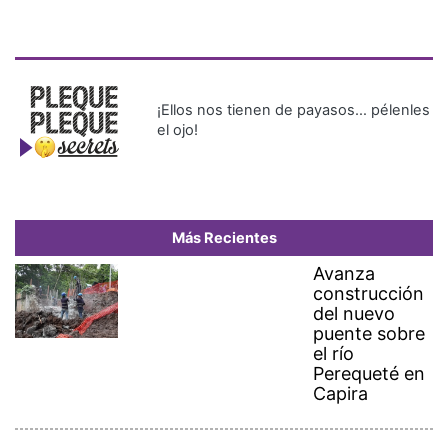
¡Ellos nos tienen de payasos… pélenles
el ojo!
Más Recientes
Avanza
construcción
del nuevo
puente sobre
el río
Perequeté en
Capira