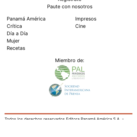
Paute con nosotros
Panamá América
Impresos
Crítica
Cine
Día a Día
Mujer
Recetas
Miembro de:
Todos los derechos reservados Editora Panamá América S.A. -
Ciudad de Panamá - Panamá 2026.
Prohibida su reproducción total o parcial, sin autorización escrita
de su titular