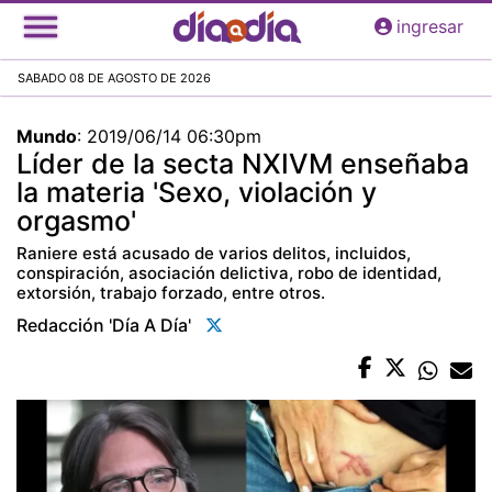
Pasar
ingresar
al
contenido
SABADO 08 DE AGOSTO DE 2026
principal
Mundo
:
2019/06/14 06:30pm
Líder de la secta NXIVM enseñaba
la materia 'Sexo, violación y
orgasmo'
Raniere está acusado de varios delitos, incluidos,
conspiración, asociación delictiva, robo de identidad,
extorsión, trabajo forzado, entre otros.
Redacción 'día A Día'