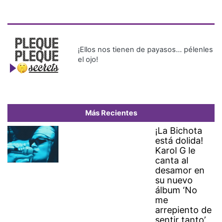
¡Ellos nos tienen de payasos… pélenles
el ojo!
Más Recientes
¡La Bichota
está dolida!
Karol G le
canta al
desamor en
su nuevo
álbum ‘No
me
arrepiento de
sentir tanto’