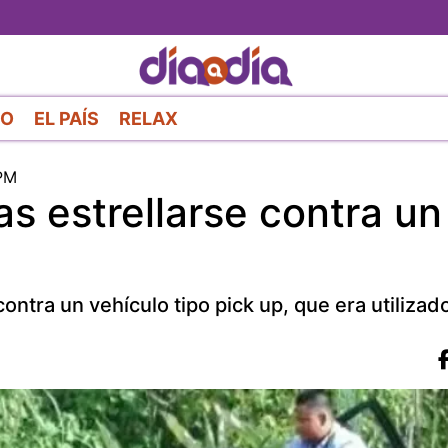
Pasar
al
contenido
principal
RO
EL PAÍS
RELAX
PM
as estrellarse contra un
ontra un vehículo tipo pick up, que era utiliza