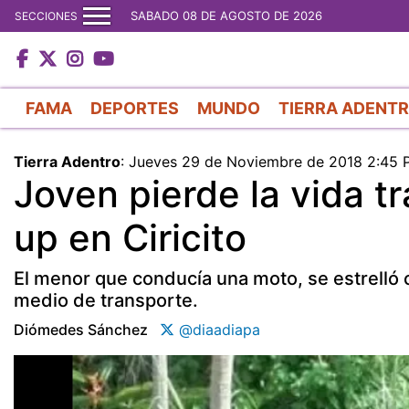
SABADO 08 DE AGOSTO DE 2026
SECCIONES
FAMA
DEPORTES
MUNDO
TIERRA ADENT
Tierra Adentro
:
Jueves 29 de Noviembre de 2018 2:45 
Joven pierde la vida tr
up en Ciricito
El menor que conducía una moto, se estrelló c
medio de transporte.
Diómedes Sánchez
@diaadiapa