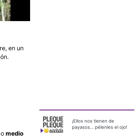
te.
re, en un
lón.
¡Ellos nos tienen de
payasos… pélenles el ojo!
mo
medio