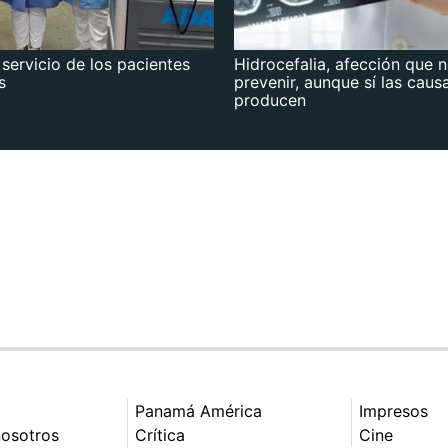
 servicio de los pacientes
Hidrocefalia, afección que 
s
prevenir, aunque sí las caus
producen
Panamá América
Impresos
nosotros
Crítica
Cine