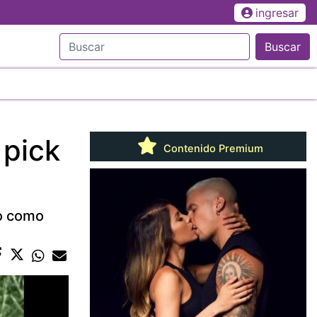
ingresar
Buscar
 pick
Contenido Premium
do como