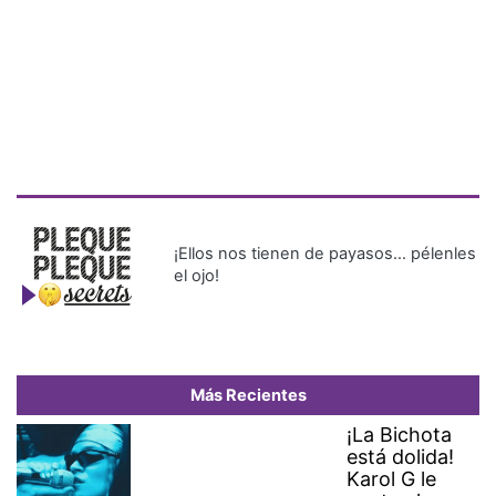
¡Ellos nos tienen de payasos… pélenles
el ojo!
Más Recientes
¡La Bichota
está dolida!
Karol G le