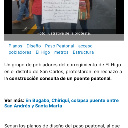
Foto ilustrativa de la protesta.
Planos
Diseño
Paso Peatonal
acceso
pobladores
El Higo
metros
Estructura
Un grupo de pobladores del corregimiento de El Higo
en el distrito de San Carlos, protestaron en rechazo a
la
construcción consulta de un puente peatonal.
Ver más:
En Bugaba, Chiriquí, colapsa puente entre
San Andrés y Santa Marta
Según los planos de diseño del paso peatonal, al que