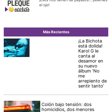
¡Ellos nos tienen de payasos… pélenles
el ojo!
Más Recientes
¡La Bichota
está dolida!
Karol G le
canta al
desamor en
su nuevo
álbum ‘No
me
arrepiento de
sentir tanto’
Colón bajo tensión: dos
homicidios, dos menores