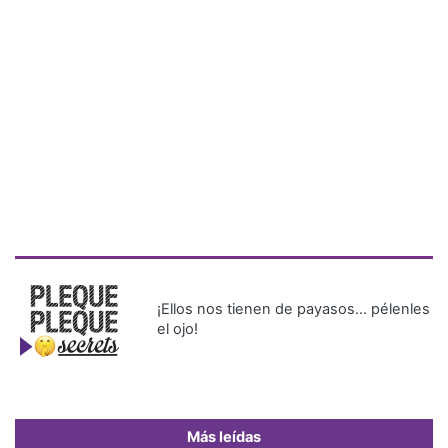
¡Ellos nos tienen de payasos… pélenles
el ojo!
Más leídas