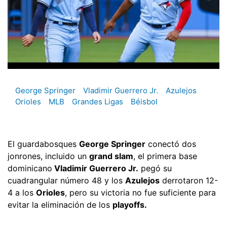
George Springer
Vladimir Guerrero Jr.
Azulejos
Orioles
MLB
Grandes Ligas
Béisbol
El guardabosques
George Springer
conectó dos
jonrones, incluido un
grand slam
, el primera base
dominicano
Vladimir Guerrero Jr.
pegó su
cuadrangular número 48 y los
Azulejos
derrotaron 12-
4 a los
Orioles
, pero su victoria no fue suficiente para
evitar la eliminación de los
playoffs.