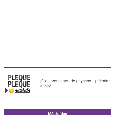
¡Ellos nos tienen de payasos… pélenles
el ojo!
Más leídas