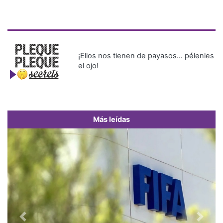
¡Ellos nos tienen de payasos… pélenles
el ojo!
Más leídas
Previous
Next