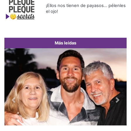
¡Ellos nos tienen de payasos… pélenles
el ojo!
Más leídas
Previous
Next