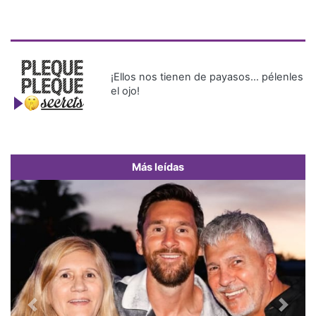
¡Ellos nos tienen de payasos… pélenles
el ojo!
Más leídas
Previous
Next