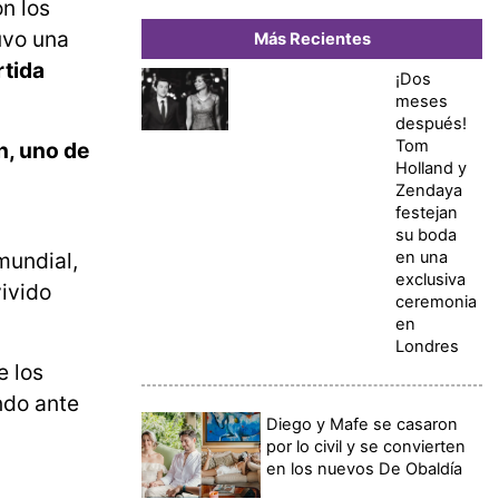
n los
uvo una
Más Recientes
rtida
¡Dos
meses
después!
Tom
n, uno de
Holland y
Zendaya
festejan
su boda
en una
mundial,
exclusiva
vivido
ceremonia
en
Londres
e los
ndo ante
Diego y Mafe se casaron
por lo civil y se convierten
en los nuevos De Obaldía