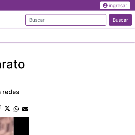
ingresar
Buscar
arato
n redes