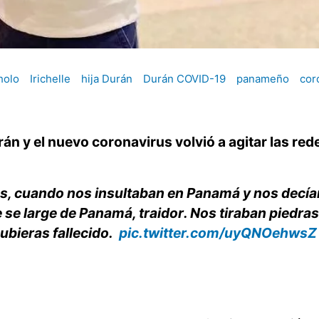
holo
Irichelle
hija Durán
Durán COVID-19
panameño
cor
n y el nuevo coronavirus volvió a agitar las red
años, cuando nos insultaban en Panamá y nos decía
se large de Panamá, traidor. Nos tiraban piedras
ubieras fallecido.
pic.twitter.com/uyQNOehwsZ