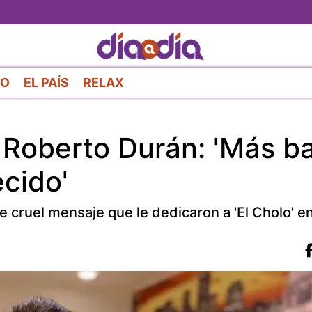
Pasar
al
contenido
principal
RO
EL PAÍS
RELAX
 Roberto Durán: 'Más b
ecido'
ste cruel mensaje que le dedicaron a 'El Cholo' e