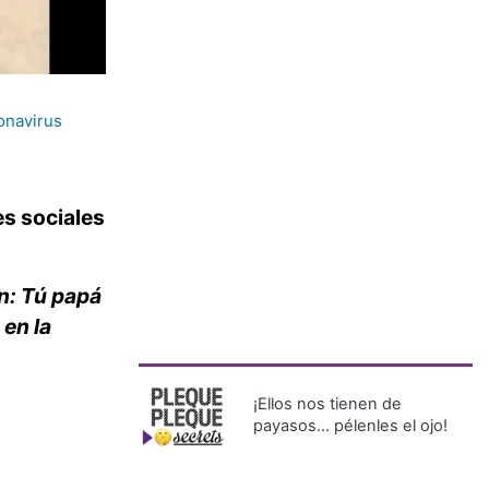
onavirus
es sociales
n: Tú papá
 en la
¡Ellos nos tienen de
payasos… pélenles el ojo!